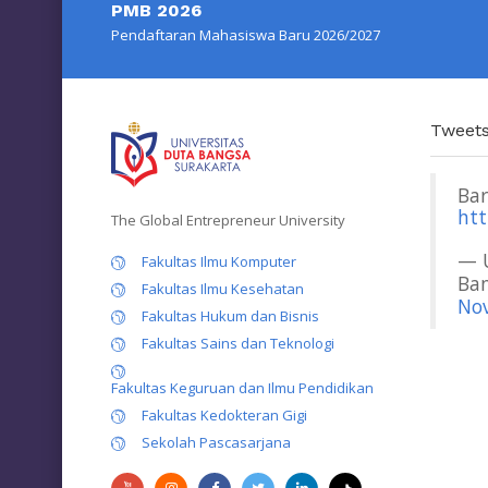
PMB 2026
Pendaftaran Mahasiswa Baru 2026/2027
Tweet
Bar
htt
The Global Entrepreneur University
— U
Fakultas Ilmu Komputer
Ban
Fakultas Ilmu Kesehatan
Nov
Fakultas Hukum dan Bisnis
Fakultas Sains dan Teknologi
Fakultas Keguruan dan Ilmu Pendidikan
Fakultas Kedokteran Gigi
Sekolah Pascasarjana