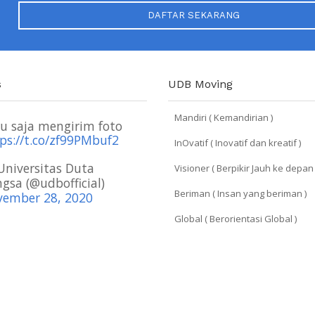
DAFTAR SEKARANG
s
UDB Moving
Mandiri ( Kemandirian )
u saja mengirim foto
ps://t.co/zf99PMbuf2
InOvatif ( Inovatif dan kreatif )
niversitas Duta
Visioner ( Berpikir Jauh ke depan 
gsa (@udbofficial)
Beriman ( Insan yang beriman )
ember 28, 2020
Global ( Berorientasi Global )