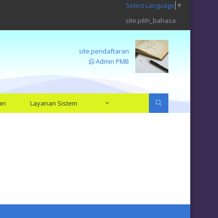
Select Language
▼
site.pilih_bahasa
site.pendaftaran
Admin PMB
an
Layanan Sistem