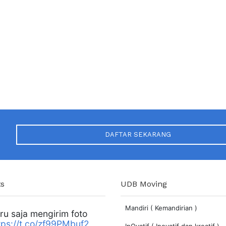
DAFTAR SEKARANG
s
UDB Moving
Mandiri ( Kemandirian )
ru saja mengirim foto
tps://t.co/zf99PMbuf2
InOvatif ( Inovatif dan kreatif )