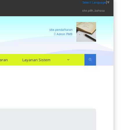
Select Language
▼
site.pilih_bahasa
site.pendaftaran
Admin PMB
aran
Layanan Sistem