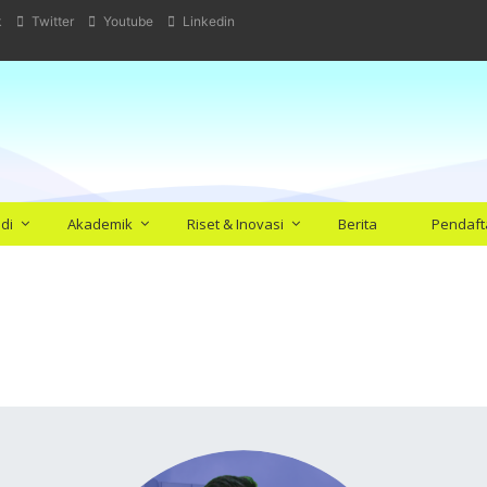
k
Twitter
Youtube
Linkedin
di
Akademik
Riset & Inovasi
Berita
Pendaft