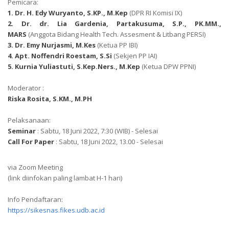
Pemicara:
1. Dr. H. Edy Wuryanto, S.KP., M.Kep
(DPR RI Komisi IX)
2. Dr. dr. Lia Gardenia, Partakusuma, S.P., PK.MM.,
MARS
(Anggota Bidang Health Tech. Assesment & Litbang PERSI)
3. Dr. Emy Nurjasmi, M.Kes
(Ketua PP IBI)
4. Apt. Noffendri Roestam, S.Si
(Sekjen PP IAI)
5. Kurnia Yuliastuti, S.Kep.Ners., M.Kep
(Ketua DPW PPNI)
Moderator :
Riska Rosita, S.KM., M.PH
Pelaksanaan:
Seminar
:
Sabtu, 18 Juni 2022, 7:30 (WIB) - Selesai
Call For Paper
: Sabtu, 18 Juni 2022, 13.00 - Selesai
via Zoom Meeting
(link diinfokan paling lambat H-1 hari)
Info Pendaftaran:
https://sikesnas.fikes.udb.ac.id