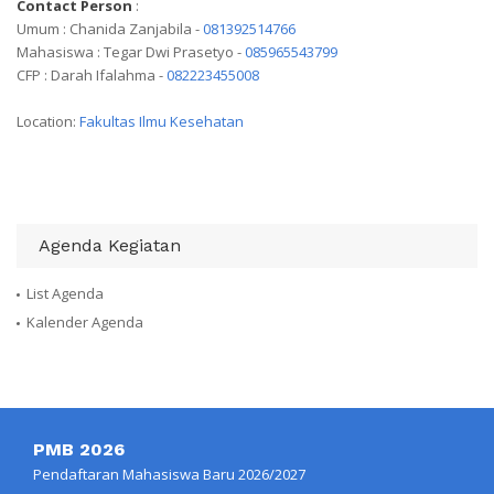
Contact Person
:
Umum : Chanida Zanjabila -
081392514766
Mahasiswa : Tegar Dwi Prasetyo -
085965543799
CFP : Darah Ifalahma -
082223455008
Location:
Fakultas Ilmu Kesehatan
Agenda Kegiatan
List Agenda
Kalender Agenda
PMB 2026
Pendaftaran Mahasiswa Baru 2026/2027